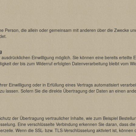
stische Person, die allein oder gemeinsam mit anderen über die Zwecke 
det.
ng
ausdrücklichen Einwilligung möglich. Sie können eine bereits erteilte Ei
igkeit der bis zum Widerruf erfolgten Datenverarbeitung bleibt vom Wi
rer Einwilligung oder in Erfüllung eines Vertrags automatisiert verarbei
lassen. Sofern Sie die direkte Übertragung der Daten an einen andere
hutz der Übertragung vertraulicher Inhalte, wie zum Beispiel Bestellu
selung. Eine verschlüsselte Verbindung erkennen Sie daran, dass die Ad
zeile. Wenn die SSL- bzw. TLS-Verschlüsselung aktiviert ist, können di