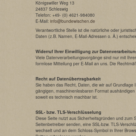
Königswiller Weg 13
24837 Schleswig
Telefon: +49- (0) 4621-984080
E-Mail:
info@bundewischen.de
Verantwortliche Stelle ist die natürliche oder juri
Daten (z.B. Namen, E-Mail-Adressen o. Ä.) entschei
Widerruf Ihrer Einwilligung zur Datenverarbeitu
Viele Datenverarbeitungsvorgänge sind nur mit Ihrer 
formlose Mitteilung per E-Mail an uns. Die Rechtmäß
Recht auf Datenübertragbarkeit
Sie haben das Recht, Daten, die wir auf Grundlage Ih
gängigen, maschinenlesbaren Format aushändigen zu 
soweit es technisch machbar ist.
SSL- bzw. TLS-Verschlüsselung
Diese Seite nutzt aus Sicherheitsgründen und zum Sc
Seitenbetreiber senden, eine SSL-bzw. TLS-Verschlüs
wechselt und an dem Schloss-Symbol in Ihrer Browser