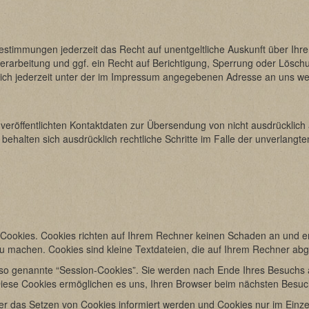
stimmungen jederzeit das Recht auf unentgeltliche Auskunft über Ih
arbeitung und ggf. ein Recht auf Berichtigung, Sperrung oder Löschu
h jederzeit unter der im Impressum angegebenen Adresse an uns w
eröffentlichten Kontaktdaten zur Übersendung von nicht ausdrücklich
n behalten sich ausdrücklich rechtliche Schritte im Falle der unverla
 Cookies. Cookies richten auf Ihrem Rechner keinen Schaden an und en
 zu machen. Cookies sind kleine Textdateien, die auf Ihrem Rechner abg
so genannte “Session-Cookies”. Sie werden nach Ende Ihres Besuchs a
 Diese Cookies ermöglichen es uns, Ihren Browser beim nächsten Besu
ber das Setzen von Cookies informiert werden und Cookies nur im Einze