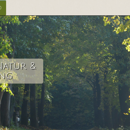
0
Natur &
ang